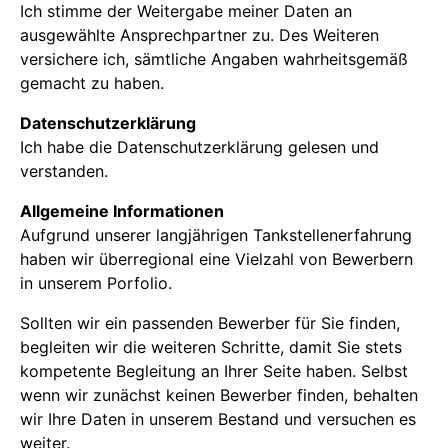
Ich stimme der Weitergabe meiner Daten an
Ja
Nein
ausgewählte Ansprechpartner zu. Des Weiteren
versichere ich, sämtliche Angaben wahrheitsgemäß
gemacht zu haben.
Nein
Ja, Waschanlage
Ja, Waschstraße
Ja
Nein
Datenschutzerklärung
Ich habe die Datenschutzerklärung gelesen und
verstanden.
Allgemeine Informationen
Aufgrund unserer langjährigen Tankstellenerfahrung
haben wir überregional eine Vielzahl von Bewerbern
in unserem Porfolio.
Sollten wir ein passenden Bewerber für Sie finden,
begleiten wir die weiteren Schritte, damit Sie stets
kompetente Begleitung an Ihrer Seite haben. Selbst
Ich akzeptiere die Datenschutzbestimmungen
wenn wir zunächst keinen Bewerber finden, behalten
/>
wir Ihre Daten in unserem Bestand und versuchen es
weiter.